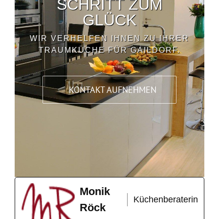
SCHRITT ZUM
GLÜCK
WIR VERHELFEN IHNEN ZU IHRER
TRAUMKÜCHE FÜR GAILDORF.
KONTAKT AUFNEHMEN
Monik
Küchenberaterin
Röck