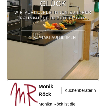
GLÜCK
WIR VERHELFEN IHNEN ZU IHRER
TRAUMKÜCHE IN BÜHLERTANN.
KONTAKT AUFNEHMEN
Monik
Küchenberaterin
Röck
Monika Röck ist die