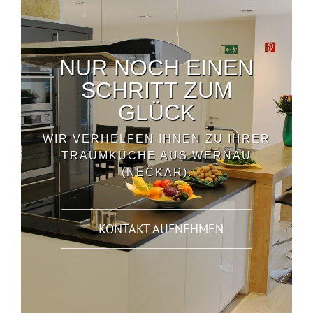
NUR NOCH EINEN
SCHRITT ZUM
GLÜCK
WIR VERHELFEN IHNEN ZU IHRER
TRAUMKÜCHE AUS WERNAU
(NECKAR).
KONTAKT AUFNEHMEN