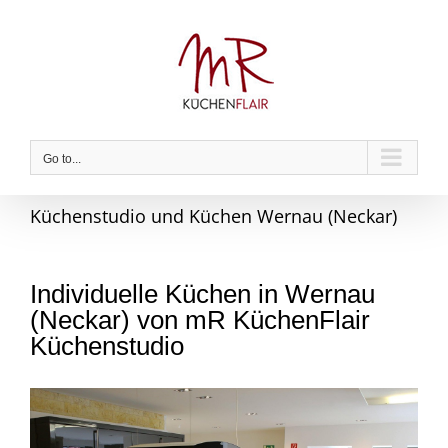
Skip
to
content
Go to...
Küchenstudio und Küchen Wernau (Neckar)
Individuelle Küchen in Wernau
(Neckar) von mR KüchenFlair
Küchenstudio