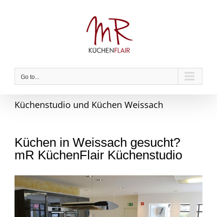
Skip
to
content
Go to...
Küchenstudio und Küchen Weissach
Küchen in Weissach gesucht?
mR KüchenFlair Küchenstudio