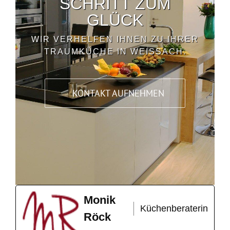
SCHRITT ZUM
GLÜCK
WIR VERHELFEN IHNEN ZU IHRER
TRAUMKÜCHE IN WEISSACH.
KONTAKT AUFNEHMEN
Monik
Küchenberaterin
Röck