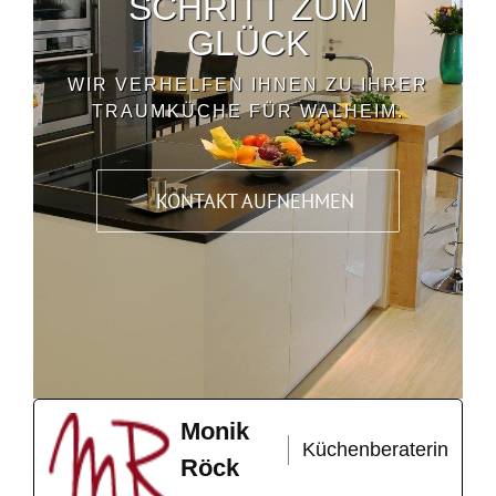
SCHRITT ZUM
GLÜCK
WIR VERHELFEN IHNEN ZU IHRER
TRAUMKÜCHE FÜR WALHEIM.
KONTAKT AUFNEHMEN
Monik
Küchenberaterin
Röck