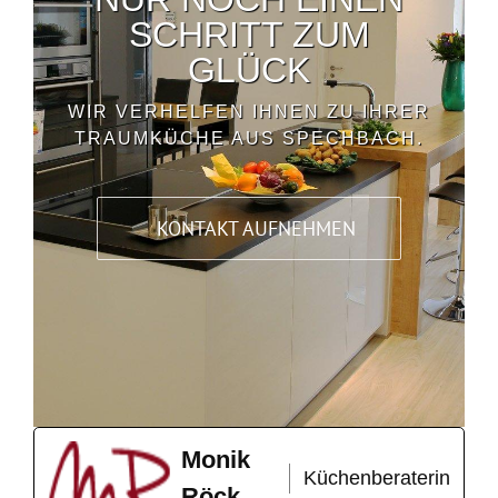
SCHRITT ZUM
GLÜCK
WIR VERHELFEN IHNEN ZU IHRER
TRAUMKÜCHE AUS SPECHBACH.
KONTAKT AUFNEHMEN
Monik
Küchenberaterin
Röck