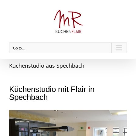
Skip
to
content
Go to...
Küchenstudio aus Spechbach
Küchenstudio mit Flair in
Spechbach