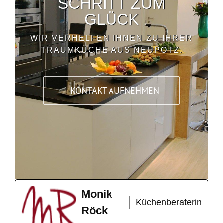
SCHRITT ZUM
GLÜCK
WIR VERHELFEN IHNEN ZU IHRER
TRAUMKÜCHE AUS NEUPOTZ.
KONTAKT AUFNEHMEN
Monik
Küchenberaterin
Röck