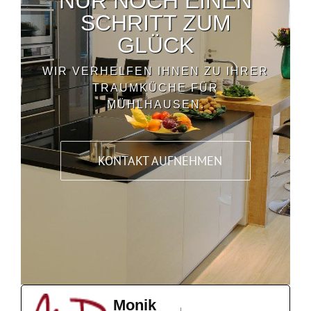
NUR NOCH EINEN
SCHRITT ZUM
GLÜCK
WIR VERHELFEN IHNEN ZU IHRER
TRAUMKÜCHE FÜR
MÜHLHAUSEN.
KONTAKT AUFNEHMEN
Monik