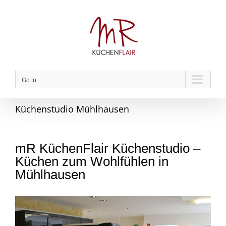
Skip
to
content
Go to...
Küchenstudio Mühlhausen
mR KüchenFlair Küchenstudio –
Küchen zum Wohlfühlen in
Mühlhausen