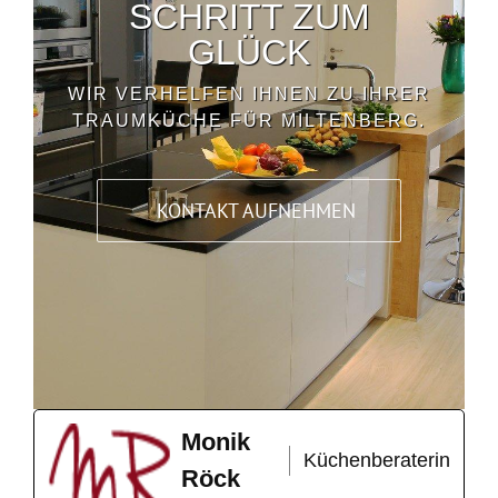
SCHRITT ZUM
GLÜCK
WIR VERHELFEN IHNEN ZU IHRER
TRAUMKÜCHE FÜR MILTENBERG.
KONTAKT AUFNEHMEN
Monik
Küchenberaterin
Röck