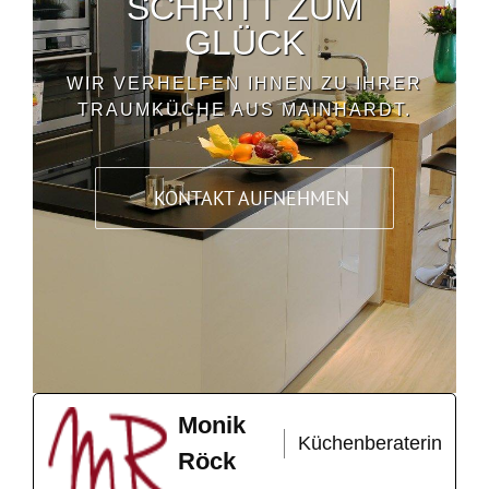
SCHRITT ZUM
GLÜCK
WIR VERHELFEN IHNEN ZU IHRER
TRAUMKÜCHE AUS MAINHARDT.
KONTAKT AUFNEHMEN
Monik
Küchenberaterin
Röck