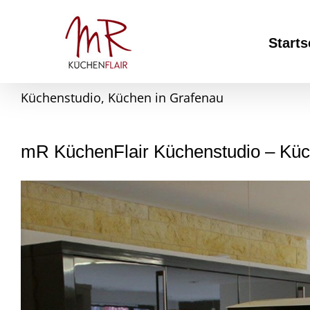
Skip
to
content
Starts
Küchenstudio, Küchen in Grafenau
mR KüchenFlair Küchenstudio – Küc