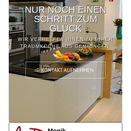
NUR NOCH EINEN
SCHRITT ZUM
GLÜCK
WIR VERHELFEN IHNEN ZU IHRER
TRAUMKÜCHE AUS GEMMINGEN.
KONTAKT AUFNEHMEN
Monik