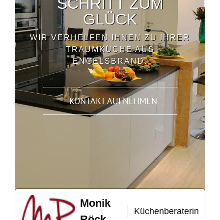
SCHRITT ZUM
GLÜCK
WIR VERHELFEN IHNEN ZU IHRER
TRAUMKÜCHE AUS
ENGELSBRAND.
KONTAKT AUFNEHMEN
Monik
Küchenberaterin
Röck