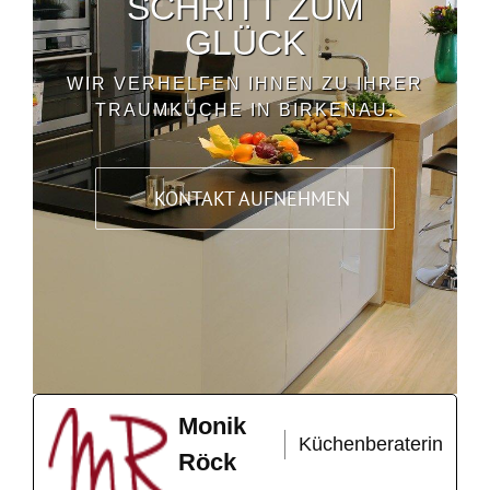
SCHRITT ZUM
GLÜCK
WIR VERHELFEN IHNEN ZU IHRER
TRAUMKÜCHE IN BIRKENAU.
KONTAKT AUFNEHMEN
Monik
Küchenberaterin
Röck