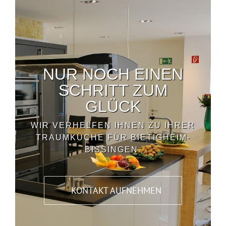
NUR NOCH EINEN
SCHRITT ZUM
GLÜCK
WIR VERHELFEN IHNEN ZU IHRER
TRAUMKÜCHE FÜR BIETIGHEIM-
BISSINGEN.
KONTAKT AUFNEHMEN