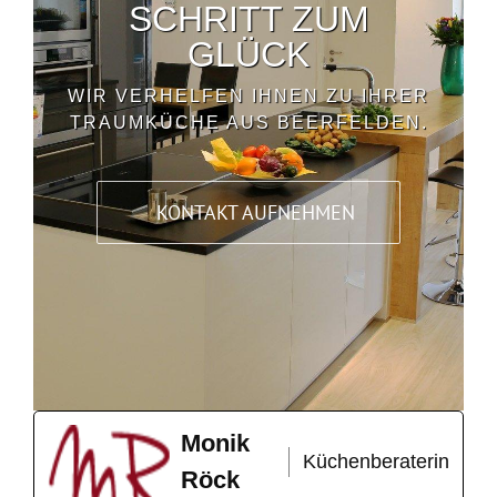
SCHRITT ZUM
GLÜCK
WIR VERHELFEN IHNEN ZU IHRER
TRAUMKÜCHE AUS BEERFELDEN.
KONTAKT AUFNEHMEN
Monik
Küchenberaterin
Röck