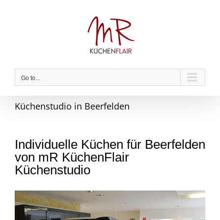
Skip
to
content
Go to...
Küchenstudio in Beerfelden
Individuelle Küchen für Beerfelden
von mR KüchenFlair
Küchenstudio