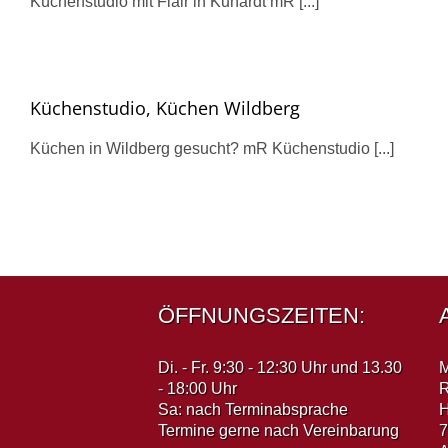
Küchenstudio mit Flair in Kuhardt mR [...]
Küchenstudio, Küchen Wildberg
Küchen in Wildberg gesucht? mR Küchenstudio [...]
ÖFFNUNGSZEITEN:
Di. - Fr. 9:30 - 12:30 Uhr und 13.30
M
- 18:00 Uhr
Sa: nach Terminabsprache
H
Termine gerne nach Vereinbarung
7