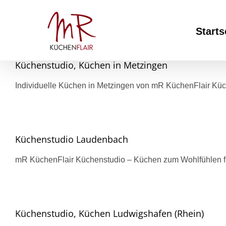
Skip
to
content
Starts
Küchenstudio, Küchen in Metzingen
Individuelle Küchen in Metzingen von mR KüchenFlair Küche
Küchenstudio Laudenbach
mR KüchenFlair Küchenstudio – Küchen zum Wohlfühlen fü
Küchenstudio, Küchen Ludwigshafen (Rhein)