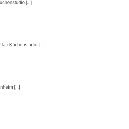
henstudio [...]
ir Küchenstudio [...]
eim [...]