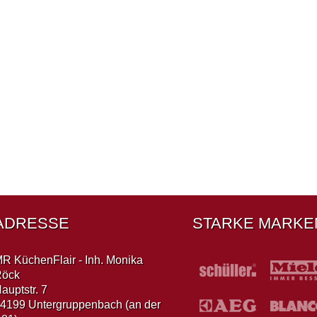
ADRESSE
STARKE MARKE
R KüchenFlair - Inh. Monika
Röck
auptstr. 7
4199 Untergruppenbach (an der